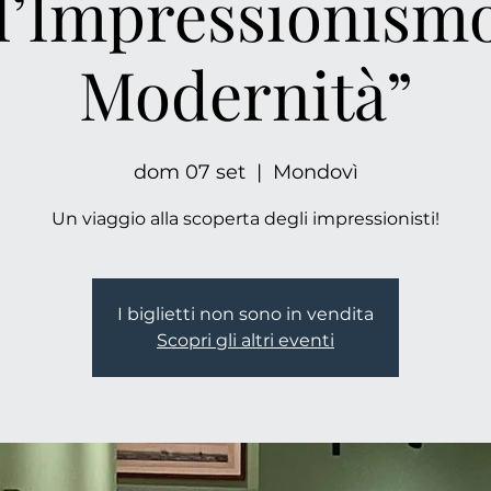
l’Impressionismo
Modernità”
dom 07 set
  |  
Mondovì
Un viaggio alla scoperta degli impressionisti!
I biglietti non sono in vendita
Scopri gli altri eventi