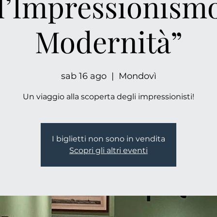
l’Impressionismo
Modernità”
sab 16 ago
  |  
Mondovì
Un viaggio alla scoperta degli impressionisti!
I biglietti non sono in vendita
Scopri gli altri eventi