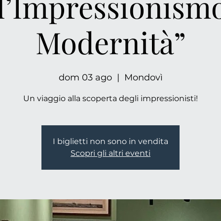
l’Impressionismo
Modernità”
dom 03 ago
  |  
Mondovì
Un viaggio alla scoperta degli impressionisti!
I biglietti non sono in vendita
Scopri gli altri eventi