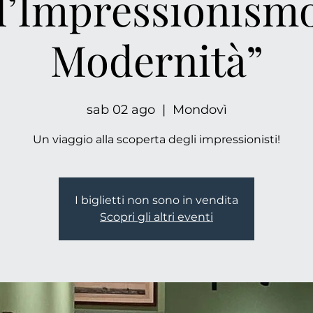
l’Impressionismo
Modernità”
sab 02 ago
  |  
Mondovì
Un viaggio alla scoperta degli impressionisti!
I biglietti non sono in vendita
Scopri gli altri eventi