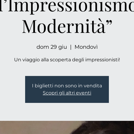
l’Impressionismo
Modernità”
dom 29 giu
  |  
Mondovì
Un viaggio alla scoperta degli impressionisti!
I biglietti non sono in vendita
Scopri gli altri eventi