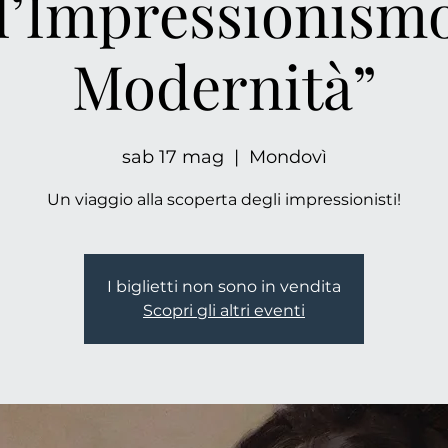
l’Impressionismo
Modernità”
sab 17 mag
  |  
Mondovì
Un viaggio alla scoperta degli impressionisti!
I biglietti non sono in vendita
Scopri gli altri eventi